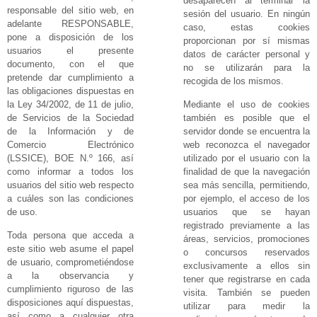
desaparecen al terminar la
responsable del sitio web, en
sesión del usuario. En ningún
adelante RESPONSABLE,
caso, estas cookies
pone a disposición de los
proporcionan por sí mismas
usuarios el presente
datos de carácter personal y
documento, con el que
no se utilizarán para la
pretende dar cumplimiento a
recogida de los mismos.
las obligaciones dispuestas en
la Ley 34/2002, de 11 de julio,
Mediante el uso de cookies
de Servicios de la Sociedad
también es posible que el
de la Información y de
servidor donde se encuentra la
Comercio Electrónico
web reconozca el navegador
(LSSICE), BOE N.º 166, así
utilizado por el usuario con la
como informar a todos los
finalidad de que la navegación
usuarios del sitio web respecto
sea más sencilla, permitiendo,
a cuáles son las condiciones
por ejemplo, el acceso de los
de uso.
usuarios que se hayan
registrado previamente a las
Toda persona que acceda a
áreas, servicios, promociones
este sitio web asume el papel
o concursos reservados
de usuario, comprometiéndose
exclusivamente a ellos sin
a la observancia y
tener que registrarse en cada
cumplimiento riguroso de las
visita. También se pueden
disposiciones aquí dispuestas,
utilizar para medir la
así como a cualquier otra