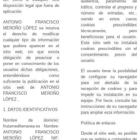
audiencia, parámetros de
disposición legal que fuera de
tráfico, controlar el progreso y
aplicación.
número de entradas, etc.,
siendo en estos casos
ANTONIO FRANCISCO
cookies prescindibles
MEROÑO LÓPEZ se reserva
técnicamente, pero
el derecho de modificar
beneficiosas para el usuario.
cualquier tipo de información
Este sitio web no instalará
que pudiera aparecer en el
cookies prescindibles sin el
sitio web, sin que exista
consentimiento previo del
obligación de preavisar o
usuario.
poner en conocimiento de los
usuarios dichas obligaciones,
El usuario tiene la posibilidad
entendiéndose como
de configurar su navegador
suficiente la publicación en el
para ser alertado de la
sitio web de ANTONIO
recepción de cookies y para
FRANCISCO MEROÑO
impedir su instalación en su
LÓPEZ .
equipo. Por favor, consulte las
instrucciones de su navegador
1. DATOS IDENTIFICATIVOS
para ampliar esta información.
Nombre de dominio:
Política de enlaces
frutamediterranea.es Nombre:
ANTONIO FRANCISCO
Desde el sitio web, es posible
MEROÑO LÓPEZ NIF:
que se redirija a contenidos de