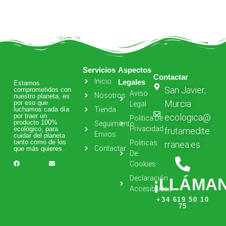
Servicios
Aspectos
Contactar
Inicio
Legales
Estamos
San Javier,
comprometidos con
Aviso
Nosotros
nuestro planeta, es
Murcia
por eso que
Legal
luchamos cada día
Tienda
por traer un
ecologica@
Politica De
producto 100%
Seguimiento
Privacidad
ecológico, para
frutamedite
Envios
cuidar del planeta
tanto como de los
Politicas
rranea.es
Contactar
que más quieres.
De
Cookies
Declaración
¡LLÁMA
Accesibilidad
+34 619 50 10
75