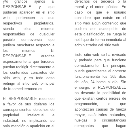
derechos de terceros o la
y/o gráficos ajenos al
moral y el orden público. En
RESPONSABLE y que
caso de que el usuario
pudieran aparecer en el sitio
considere que existe en el
web, pertenecen a sus
sitio web algún contenido que
respectivos propietarios,
pudiera ser susceptible de
siendo ellos mismos
esta clasificación, se ruega lo
responsables de cualquier
notifique de forma inmediata al
posible controversia que
administrador del sitio web.
pudiera suscitarse respecto a
los mismos. El
Este sitio web se ha revisado
RESPONSABLE autoriza
y probado para que funcione
expresamente a que terceros
correctamente. En principio,
puedan redirigir directamente a
puede garantizarse el correcto
los contenidos concretos del
funcionamiento los 365 días
sitio web, y en todo caso
del año, 24 horas al día. Sin
redirigir al sitio web principal
embargo, el RESPONSABLE
de frutamediterranea.es.
no descarta la posibilidad de
que existan ciertos errores de
El RESPONSABLE reconoce
programación, o que
a favor de sus titulares los
acontezcan causas de fuerza
correspondientes derechos de
mayor, catástrofes naturales,
propiedad intelectual e
huelgas o circunstancias
industrial, no implicando su
semejantes que hagan
sola mención o aparición en el