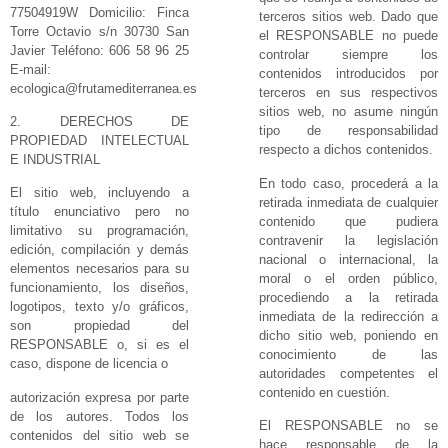
77504919W Domicilio: Finca
terceros sitios web. Dado que
Torre Octavio s/n 30730 San
el RESPONSABLE no puede
Javier Teléfono: 606 58 96 25
controlar siempre los
E-mail:
contenidos introducidos por
ecologica@frutamediterranea.es
terceros en sus respectivos
sitios web, no asume ningún
2. DERECHOS DE
tipo de responsabilidad
PROPIEDAD INTELECTUAL
respecto a dichos contenidos.
E INDUSTRIAL
En todo caso, procederá a la
El sitio web, incluyendo a
retirada inmediata de cualquier
título enunciativo pero no
contenido que pudiera
limitativo su programación,
contravenir la legislación
edición, compilación y demás
nacional o internacional, la
elementos necesarios para su
moral o el orden público,
funcionamiento, los diseños,
procediendo a la retirada
logotipos, texto y/o gráficos,
inmediata de la redirección a
son propiedad del
dicho sitio web, poniendo en
RESPONSABLE o, si es el
conocimiento de las
caso, dispone de licencia o
autoridades competentes el
contenido en cuestión.
autorización expresa por parte
de los autores. Todos los
El RESPONSABLE no se
contenidos del sitio web se
hace responsable de la