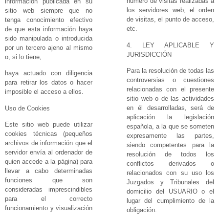
número de visitas realizadas a
información publicada en su
los servidores web, el orden
sitio web siempre que no
de visitas, el punto de acceso,
tenga conocimiento efectivo
etc.
de que esta información haya
sido manipulada o introducida
4. LEY APLICABLE Y
por un tercero ajeno al mismo
JURISDICCIÓN
o, si lo tiene,
Para la resolución de todas las
haya actuado con diligencia
controversias o cuestiones
para retirar los datos o hacer
relacionadas con el presente
imposible el acceso a ellos.
sitio web o de las actividades
en él desarrolladas, será de
Uso de Cookies
aplicación la legislación
Este sitio web puede utilizar
española, a la que se someten
cookies técnicas (pequeños
expresamente las partes,
archivos de información que el
siendo competentes para la
servidor envía al ordenador de
resolución de todos los
quien accede a la página) para
conflictos derivados o
llevar a cabo determinadas
relacionados con su uso los
funciones que son
Juzgados y Tribunales del
consideradas imprescindibles
domicilio del USUARIO o el
para el correcto
lugar del cumplimiento de la
funcionamiento y visualización
obligación.